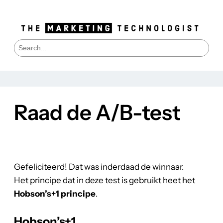
S
e
a
r
c
h
Raad de A/B-test
Gefeliciteerd! Dat was inderdaad de winnaar.
Het principe dat in deze test is gebruikt heet het
Hobson’s+1 principe
.
Hobson’s+1