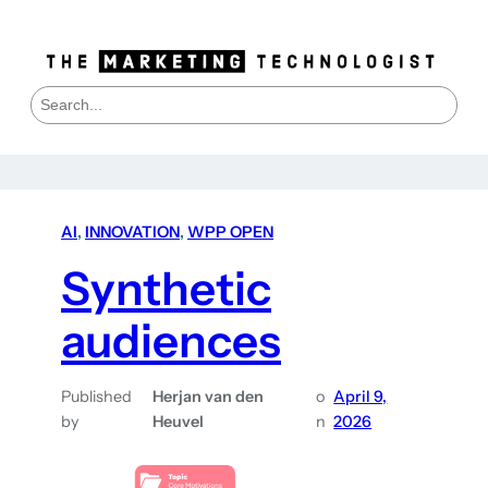
S
e
a
r
c
h
AI
, 
INNOVATION
, 
WPP OPEN
Synthetic
audiences
Published
Herjan van den
o
April 9,
by
Heuvel
n
2026