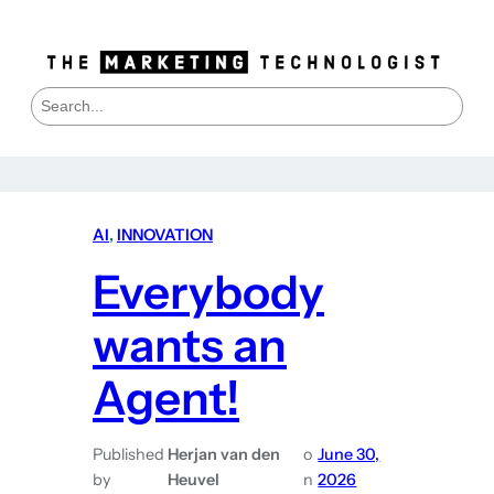
Skip
to
content
S
e
a
r
c
h
AI
, 
INNOVATION
Everybody
wants an
Agent!
Published
Herjan van den
o
June 30,
by
Heuvel
n
2026