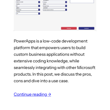
j
e
k
l
a
n
PowerApps is a low-code development
t
platform that empowers users to build
e
custom business applications without
n
extensive coding knowledge, while
m
seamlessly integrating with other Microsoft
a
products. In this post, we discuss the pros,
k
cons and dive into a use case.
k
e
:
Continue reading →
l
E
i
m
j