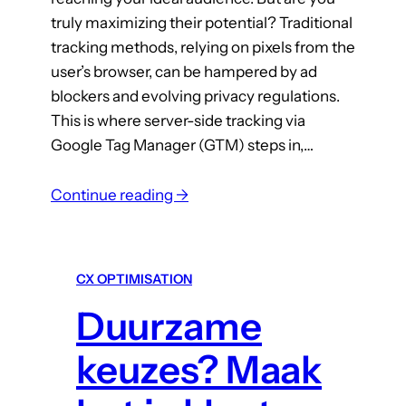
g
truly maximizing their potential? Traditional
o
tracking methods, relying on pixels from the
e
user’s browser, can be hampered by ad
d
blockers and evolving privacy regulations.
e
This is where server-side tracking via
d
Google Tag Manager (GTM) steps in,…
o
e
:
Continue reading →
l
I
e
m
n
p
i
CX OPTIMISATION
l
n
Duurzame
e
4
m
s
keuzes? Maak
e
t
n
a