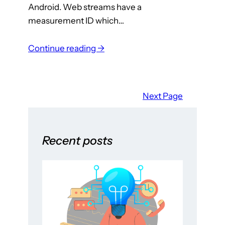
o
Android. Web streams have a
v
measurement ID which…
a
t
:
Continue reading →
i
G
o
o
n
o
Next Page
w
g
i
l
t
e
Recent posts
h
A
P
n
o
a
w
l
e
y
r
t
A
i