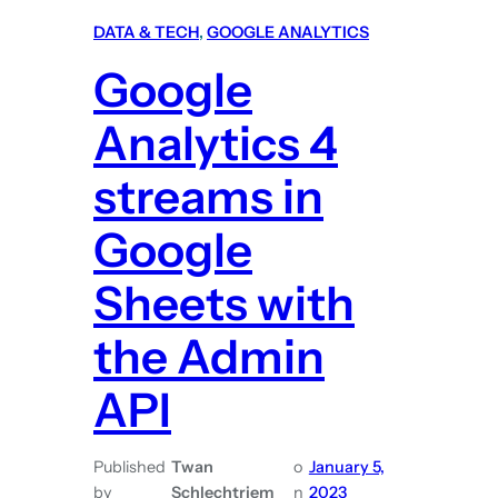
p
k
DATA & TECH
, 
GOOGLE ANALYTICS
o
!
Google
w
e
Analytics 4
r
Y
streams in
o
u
Google
r
Sheets with
E
n
the Admin
t
e
API
r
p
Published
Twan
r
o
January 5,
by
Schlechtriem
n
2023