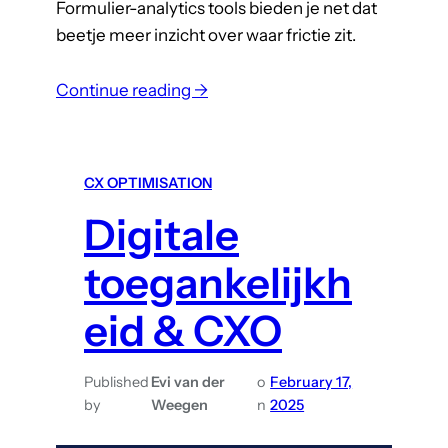
Formulier-analytics tools bieden je net dat
t
beetje meer inzicht over waar frictie zit.
e
n
:
Continue reading →
F
o
r
CX OPTIMISATION
m
Digitale
u
l
toegankelijkh
i
e
eid & CXO
r
-
Published
Evi van der
o
February 17,
a
by
Weegen
n
2025
n
a