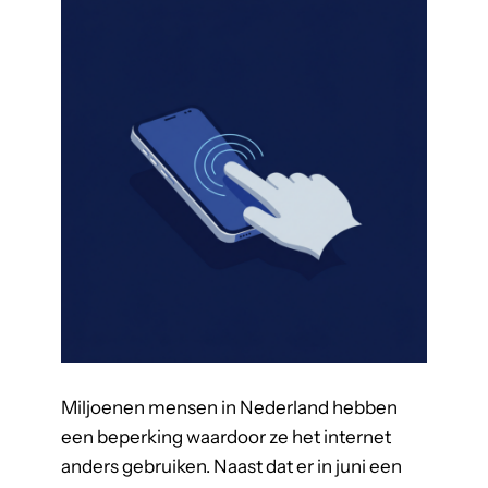
l
y
t
i
c
s
Miljoenen mensen in Nederland hebben
een beperking waardoor ze het internet
anders gebruiken. Naast dat er in juni een