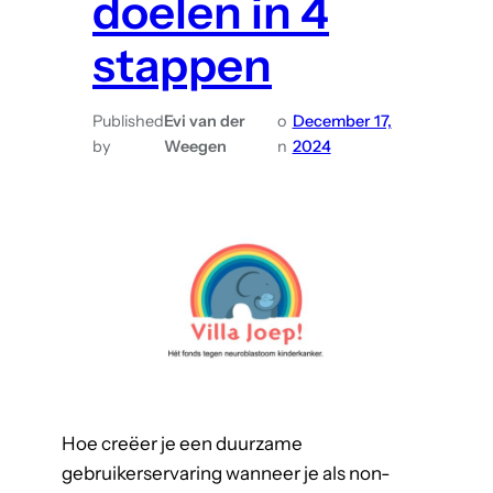
doelen in 4
e
stappen
g
a
n
Published
Evi van der
o
December 17,
k
by
Weegen
n
2024
e
l
i
j
k
h
e
i
d
&
Hoe creëer je een duurzame
C
gebruikerservaring wanneer je als non-