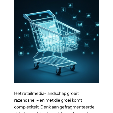
e
n
c
e
s
Het retailmedia-landschap groeit
razendsnel – en met die groei komt
complexiteit. Denk aan gefragmenteerde