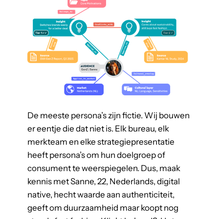
n
t
s
a
n
A
g
e
n
De meeste persona’s zijn fictie. Wij bouwen
t
er eentje die dat niet is. Elk bureau, elk
!
merkteam en elke strategiepresentatie
heeft persona’s om hun doelgroep of
consument te weerspiegelen. Dus, maak
kennis met Sanne, 22, Nederlands, digital
native, hecht waarde aan authenticiteit,
geeft om duurzaamheid maar koopt nog