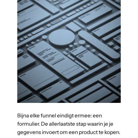
r
e
t
a
i
l
m
e
d
i
a
i
n
z
Bijna elke funnel eindigt ermee: een
i
formulier. De allerlaatste stap waarin je je
c
gegevens invoert om een product te kopen.
h