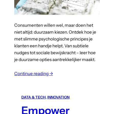
v
e
r
Consumenten willen wel, maar doen het
S
niet altijd: duurzaam kiezen. Ontdek hoe je
i
met slimme psychologische principes je
d
klanten een handje helpt. Van subtiele
e
nudges tot sociale bewijskracht – leer hoe
C
je duurzame opties aantrekkelijker maakt.
A
P
:
Continue reading →
I
D
u
u
DATA & TECH
, 
INNOVATION
r
Empower
z