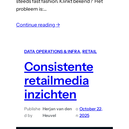
steeds fast fashion. Klinkt bekend? Het
probleem is:…
:
Continue reading →
S
y
n
DATA OPERATIONS & INFRA
, 
RETAIL
t
Consistente
h
e
retailmedia
t
i
inzichten
c
a
Publishe
Herjan van den
o
October 22,
u
d by
Heuvel
n
2025
d
i