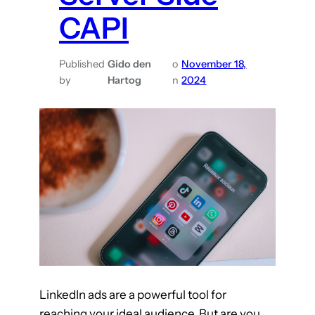
p
CAPI
t
i
Published
Gido den
o
November 18,
m
by
Hartog
n
2024
a
l
i
s
a
t
i
e
v
o
o
LinkedIn ads are a powerful tool for
r
reaching your ideal audience. But are you