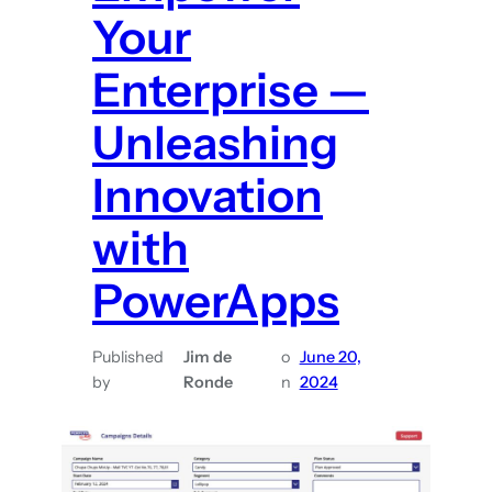
a
Your
m
e
Enterprise —
k
e
Unleashing
u
Innovation
z
e
with
s
?
PowerApps
M
a
Published
Jim de
a
o
June 20,
by
Ronde
n
2024
k
h
e
t