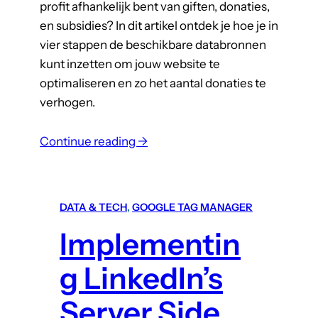
X
profit afhankelijk bent van giften, donaties,
O
en subsidies? In dit artikel ontdek je hoe je in
vier stappen de beschikbare databronnen
kunt inzetten om jouw website te
optimaliseren en zo het aantal donaties te
verhogen.
:
Continue reading →
W
e
b
DATA & TECH
, 
GOOGLE TAG MANAGER
s
Implementin
i
t
g LinkedIn’s
e
-
Server Side
o