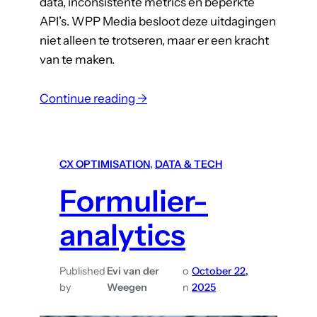
data, inconsistente metrics en beperkte
API’s. WPP Media besloot deze uitdagingen
niet alleen te trotseren, maar er een kracht
van te maken.
:
Continue reading →
C
o
n
CX OPTIMISATION
, 
DATA & TECH
s
Formulier-
i
s
analytics
t
e
n
Published
Evi van der
o
October 22,
by
Weegen
n
2025
t
e