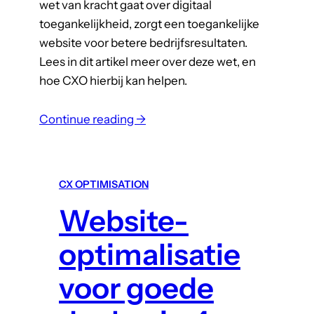
wet van kracht gaat over digitaal
toegankelijkheid, zorgt een toegankelijke
website voor betere bedrijfsresultaten.
Lees in dit artikel meer over deze wet, en
hoe CXO hierbij kan helpen.
:
Continue reading →
D
i
g
CX OPTIMISATION
i
Website-
t
a
optimalisatie
l
e
voor goede
t
o