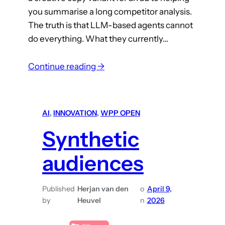
you summarise a long competitor analysis.
The truth is that LLM-based agents cannot
do everything. What they currently…
:
Continue reading →
E
v
e
AI
, 
INNOVATION
, 
WPP OPEN
r
Synthetic
y
b
audiences
o
d
y
Published
Herjan van den
o
April 9,
by
Heuvel
n
2026
w
a