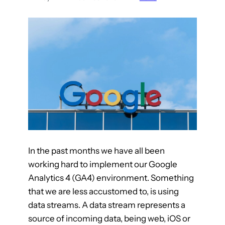
i
s
e
—
U
n
l
e
a
s
h
i
In the past months we have all been
n
working hard to implement our Google
g
Analytics 4 (GA4) environment. Something
I
that we are less accustomed to, is using
n
data streams. A data stream represents a
n
source of incoming data, being web, iOS or